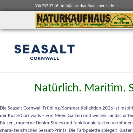
030 797 37 16
info@naturkaufhaus-berlin.de
Natürlich. Maritim. S
Die Seasalt Cornwall Frühling/Sommer-Kollektion 2026 ist inspir
der Küste Cornwalls – von Meer, Gärten und weiten Landschaften.
Blusen, moderne Denim-Styles und funktionale Jacken verbinden 
charakteristischen Seasalt-Prints. Die Farbpalette spiegelt Küst